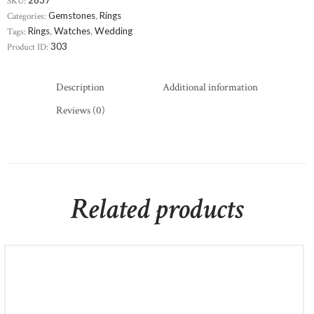
SKU:
Categories:
Gemstones
,
Rings
Tags:
Rings
,
Watches
,
Wedding
Product ID:
303
Description
Additional information
Reviews (0)
Related products
Mondevio Silver Bead Hoop Earrings
£
700
00
£
800
00