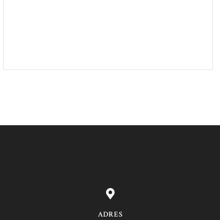
Rolex Chronometer Wristwatch
£
360
00
ADRES