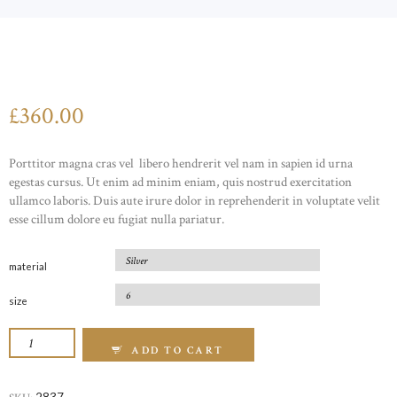
£
360
00
Porttitor magna cras vel libero hendrerit vel nam in sapien id urna
egestas cursus. Ut enim ad minim eniam, quis nostrud exercitation
ullamco laboris. Duis aute irure dolor in reprehenderit in voluptate velit
esse cillum dolore eu fugiat nulla pariatur.
material
size
GENUINE 925 STERLING SILVER EARRING Q
ADD TO CART
2837